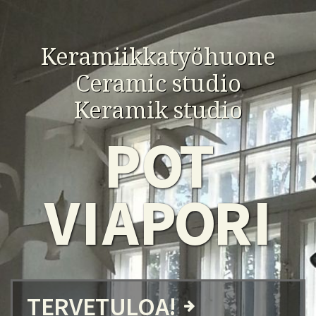
Keramiikkatyöhuone
Ceramic studio
Keramik studio
P
OT
VI
A
PO
RI
TERVETULOA!