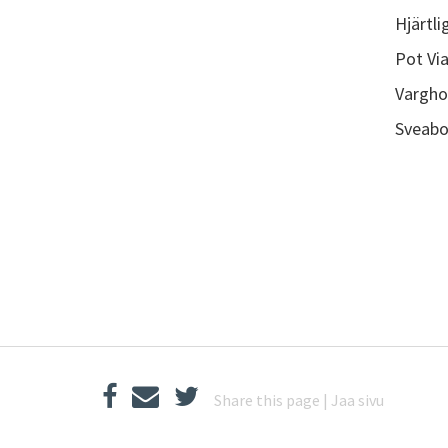
Hjärtl
Pot Via
Vargho
Sveabo
Share this page | Jaa sivu