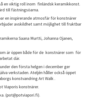
så en viktig roll inom finländsk keramikkonst.
rd till fästningsöarna.
par en inspirerande atmosfär för konstnärer
bjuder avskildhet samt möjlighet till fruktbar
eramikerna Saana Murtti, Johanna Ojanen,
, som är öppen både för de konstnärer som för
rbetat där.
n under den första helgen i december ger
lva verkstaden. Ateljén håller också öppet
aborgs konstvandring Art Walk .
t Viaporis konstnärer.
a. (pot@potviapori.fi).