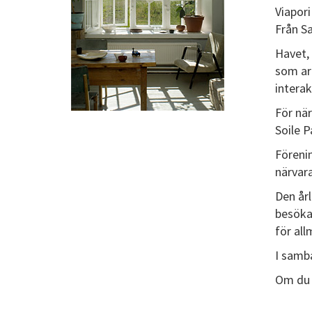
Viapori
Från Sa
Havet, 
som arb
intera
För nä
Soile 
Föreni
närvar
Den årl
besöka
för al
I samb
Om du v