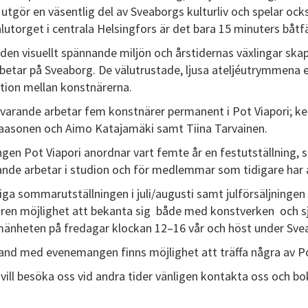
 utgör en väsentlig del av Sveaborgs kulturliv och spelar ock
lutorget i centrala Helsingfors är det bara 15 minuters båtfä
den visuellt spännande miljön och årstidernas växlingar ska
etar på Sveaborg. De välutrustade, ljusa ateljéutrymmena er
ktion mellan konstnärerna.
rvarande arbetar fem konstnärer permanent i Pot Viapori; k
Paasonen och Aimo Katajamäki samt Tiina Tarvainen.
ngen Pot Viapori anordnar vart femte år en festutställning
ande arbetar i studion och för medlemmar som tidigare har a
iga sommarutställningen i juli/augusti samt julförsäljninge
ren möjlighet att bekanta sig både med konstverken och sjä
lmänheten på fredagar klockan 12–16 vår och höst under Sve
and med evenemangen finns möjlighet att träffa några av Po
ill besöka oss vid andra tider vänligen kontakta oss och bok