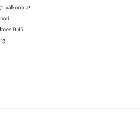
igt välkomna!
pori
lmen B 45
rg