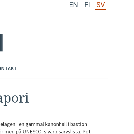
EN
FI
SV
I
ONTAKT
apori
elägen i en gammal kanonhall i bastion
är med på UNESCO: s världsarvslista. Pot