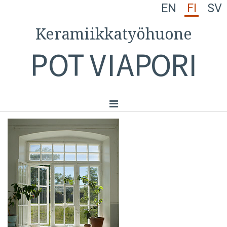
EN
FI
SV
Keramiikkatyöhuone
P
OT
VI
A
PO
RI