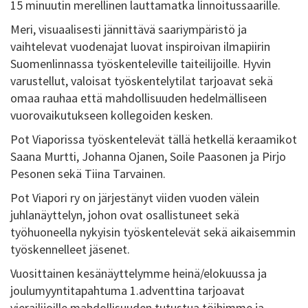
15 minuutin merellinen lauttamatka linnoitussaarille.
Meri, visuaalisesti jännittävä saariympäristö ja
vaihtelevat vuodenajat luovat inspiroivan ilmapiirin
Suomenlinnassa työskenteleville taiteilijoille. Hyvin
varustellut, valoisat työskentelytilat tarjoavat sekä
omaa rauhaa että mahdollisuuden hedelmälliseen
vuorovaikutukseen kollegoiden kesken.
Pot Viaporissa työskentelevät tällä hetkellä keraamikot
Saana Murtti, Johanna Ojanen, Soile Paasonen ja Pirjo
Pesonen sekä Tiina Tarvainen.
Pot Viapori ry on järjestänyt viiden vuoden välein
juhlanäyttelyn, johon ovat osallistuneet sekä
työhuoneella nykyisin työskentelevät sekä aikaisemmin
työskennelleet jäsenet.
Vuosittainen kesänäyttelymme heinä/elokuussa ja
joulumyyntitapahtuma 1.adventtina tarjoavat
vierailijoille mahdollisuuden tutustua töihimme ja